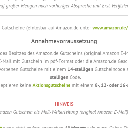
uf großer Mengen nach vorheriger Absprache und Erst-Verifizie
Gutscheine (einlösbar auf Amazon.de unter
www.amazon.de/
Annahmevorraussetzung
es Besitzes des Amazon.de Gutscheins (original Amazon E-Mai
-Mail mit Gutschein im pdf-Format oder die Amazon.de Gesc
 erworbenen Gutscheine mit einem
14-stelligen
Gutscheincode 
stelligen
Code.
zeptieren keine
Aktionsgutscheine
mit einem
8-, 12- oder 16-
HINWEIS
mazon Gutschein als Mail-Weiterleitung (original Amazon E-Mail
t
wenn nicht anders angegeben
18 Monate
sein muss. Geben Sie