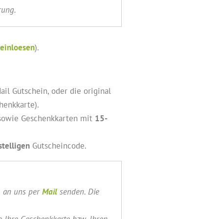
rung.
einloesen
).
l Gutschein, oder die original
henkkarte).
sowie Geschenkkarten mit
15-
stelligen
Gutscheincode.
) an uns per
Mail
senden. Die
 Ihre Geschenkkarte bzw. Ihren