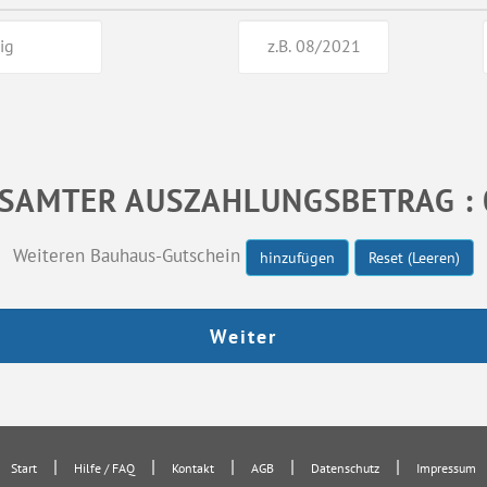
SAMTER AUSZAHLUNGSBETRAG : 
Weiteren Bauhaus-Gutschein
hinzufügen
Reset (Leeren)
|
|
|
|
|
Start
Hilfe / FAQ
Kontakt
AGB
Datenschutz
Impressum