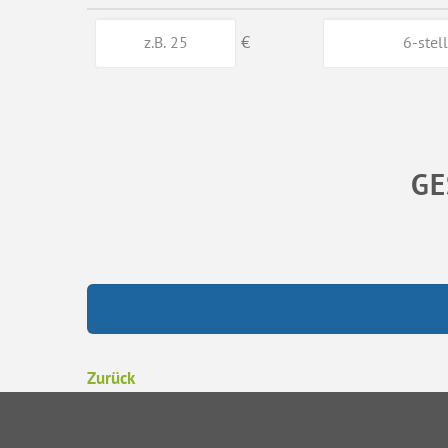
€
GE
Zurück