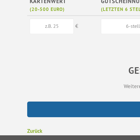
KARTENWERT
GUTSCHEINN
(20-500 EURO)
(LETZTEN 6 STE
€
GE
Weiter
Zurück