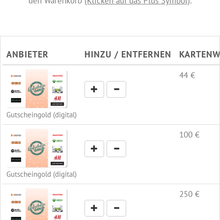
den Warenkorb
(Klicken auf das Plus Symbol)
.
ANBIETER
HINZU / ENTFERNEN
KARTENW
44 €
Gutscheingold (digital)
100 €
Gutscheingold (digital)
250 €